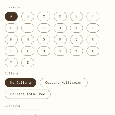
listino
Iniziale
A
B
C
D
E
F
G
H
I
J
K
L
M
N
O
P
Q
R
S
T
U
V
W
X
Y
Z
Collana
No Collana
Collana Multicolor
Collana Total Red
Quantità