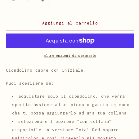
Diminuisci
Aumenta
quantità
quantità
per
per
Cuore
Cuore
Aggiungi al carrello
Mio
Mio
Altre opzioni di pagamento
Ciondolino cuore con iniziale.
Puoi scegliere se:
acquistare solo il ciondolino, che verrà
spedito assieme ad un piccolo gancio in modo
che tu possa aggiungerlo ad una tua collana.
selezionare l'opzione "con collana"
disponibile in versione Total Red oppure
Multicolor e così riceverlo già montato,