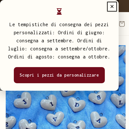
Vai
×
atuita sopra i 50€
Spedizione Gratuita sopra i 50€
S
direttamente
⏳
ai contenuti
Carrell
Le tempistiche di consegna dei pezzi
personalizzati: Ordini di giugno:
consegna a settembre. Ordini di
Passa alle
luglio: consegna a settembre/ottobre.
informazioni
sul prodotto
Ordini di agosto: consegna a ottobre.
Scopri i pezzi da personalizzare