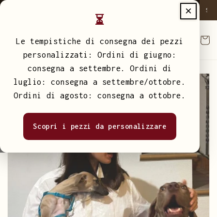
Vai
×
tuita sopra i 50€
Spedizione Gratuita sopra i 50€
Sp
direttamente
⏳
ai contenuti
Carrell
Le tempistiche di consegna dei pezzi
personalizzati: Ordini di giugno:
consegna a settembre. Ordini di
luglio: consegna a settembre/ottobre.
Ordini di agosto: consegna a ottobre.
Scopri i pezzi da personalizzare