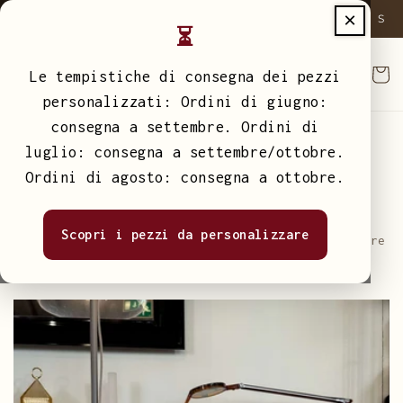
Vai
×
uita sopra i 50€
Spedizione Gratuita sopra i 50€
Spe
direttamente
⏳
ai contenuti
Carrell
Le tempistiche di consegna dei pezzi
personalizzati: Ordini di giugno:
consegna a settembre. Ordini di
Ciotole per Animali
luglio: consegna a settembre/ottobre.
Ordini di agosto: consegna a ottobre.
⏳ Tempistiche di lavorazione e consegna:
Ordinato a
GIUGNO
→ consegna settembre
Scopri i pezzi da personalizzare
Ordinato a
LUGLIO
→ consegna settembre / ottobre
Ordinato ad
AGOSTO
→ consegna ottobre